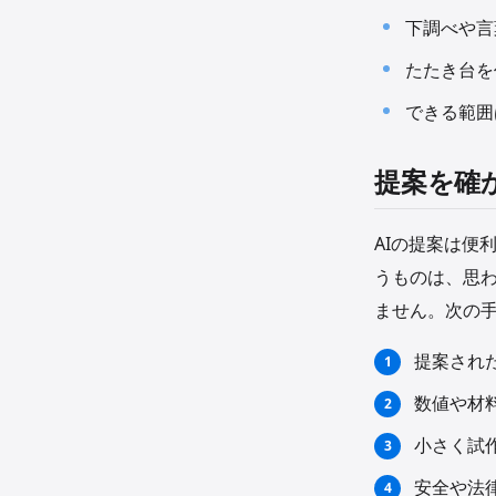
下調べや言
たたき台を
できる範囲
提案を確
AIの提案は便
うものは、思
ません。次の
提案され
数値や材
小さく試
安全や法