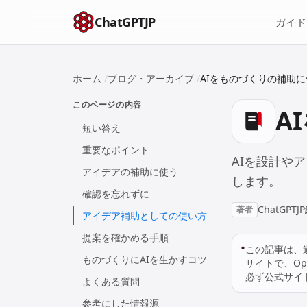
本文へスキップ
ChatGPTJP
ガイド
ホーム
/
ブログ・アーカイブ
/
AIをものづくりの補助に
このページの内容
A
短い答え
重要なポイント
AIを設計や
アイデアの補助に使う
します。
確認を忘れずに
ChatGPT
著者
アイデア補助としての使い方
提案を確かめる手順
この記事は、
ものづくりにAIを生かすコツ
サイトで、Op
必ず公式サイ
よくある質問
参考にした情報源