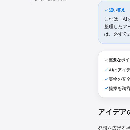
短い答え
これは「A
整理したア
は、必ず公
重要なポイ
AIはアイ
実物の安
提案を鵜
アイデア
発想を広げる