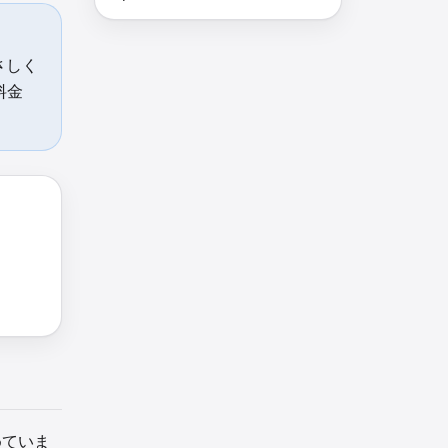
さしく
料金
めていま