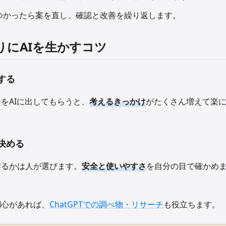
つかったら案を直し、確認と改善を繰り返します。
りにAIを生かすコツ
する
をAIに出してもらうと、
考えるきっかけ
がたくさん増えて楽
決める
作るかは人が選びます。
安全と使いやすさ
を自分の目で確かめ
関心があれば、
ChatGPTでの調べ物・リサーチ
も役立ちます。