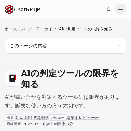
本文へスキップ
ChatGPTJP
ホーム
/
ブログ・アーカイブ
/
AIの判定ツールの限界を知る
このページの内容
AIの判定ツールの限界を
知る
AIが書いたかを判定するツールには限界がありま
す。誠実な使い方の方が大切です。
ChatGPTJP編集部
編集部レビュー班
著者
レビュー
2026-07-01
約3分
最終更新
読了時間