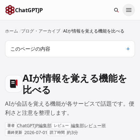
本文へスキップ
ChatGPTJP
ホーム
/
ブログ・アーカイブ
/
AIが情報を覚える機能を比べる
このページの内容
AIが情報を覚える機能を
比べる
AIが会話を覚える機能が各サービスで話題です。便
利さと注意を整理します。
ChatGPTJP編集部
編集部レビュー班
著者
レビュー
2026-07-01
約3分
最終更新
読了時間