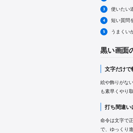
使いたい
短い質問
うまくい
黒い画面
文字だけで
絵や飾りがな
も素早くやり
打ち間違い
命令は文字で
で、ゆっくり