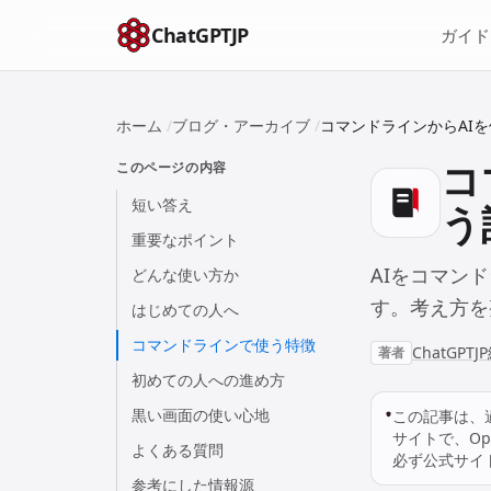
本文へスキップ
ChatGPTJP
ガイド
ホーム
/
ブログ・アーカイブ
/
コマンドラインからAI
コ
このページの内容
短い答え
う
重要なポイント
AIをコマン
どんな使い方か
す。考え方を
はじめての人へ
コマンドラインで使う特徴
ChatGPT
著者
初めての人への進め方
黒い画面の使い心地
この記事は、
サイトで、Op
よくある質問
必ず公式サイ
参考にした情報源