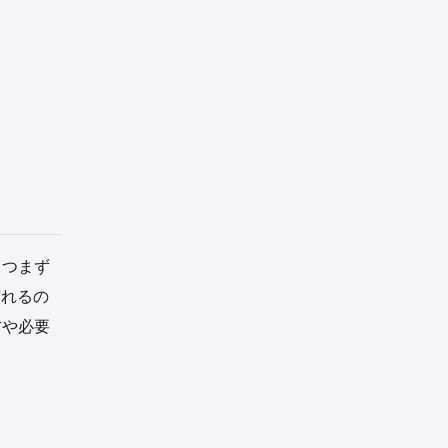
、つまず
慣れるの
方や必要