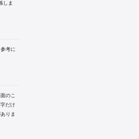
係しま
を参考に
画面のこ
文字だけ
がありま