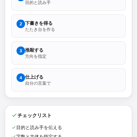
目的と読み手
下書きを得る
2
たたき台を作る
推敲する
3
方向を指定
仕上げる
4
自分の言葉で
チェックリスト
目的と読み手を伝える
字数と文体を指定する