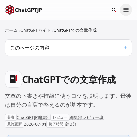
本文へスキップ
ChatGPTJP
ホーム
/
ChatGPTガイド
/
ChatGPTでの文章作成
このページの内容
ChatGPTでの文章作成
文章の下書きや推敲に使うコツを説明します。最後
は自分の言葉で整えるのが基本です。
ChatGPTJP編集部
編集部レビュー班
著者
レビュー
2026-07-01
約3分
最終更新
読了時間