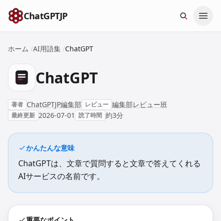
本文へスキップ
ChatGPTJP
ホーム
/
AI用語集
/
ChatGPT
ChatGPT
ChatGPTJP編集部
編集部レビュー班
著者
レビュー
2026-07-01
約3分
最終更新
読了時間
かんたんな意味
ChatGPTは、文章で質問すると文章で答えてくれる
AIサービスの名前です。
重要なポイント