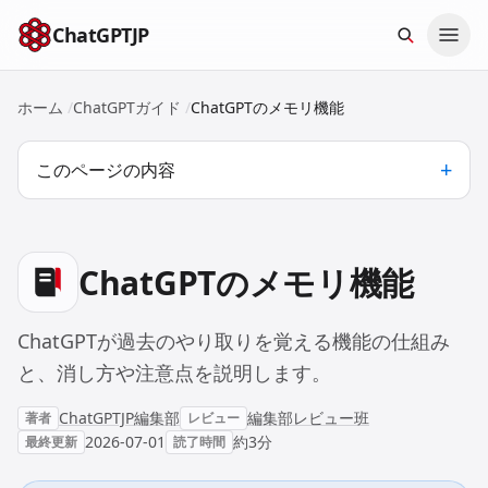
本文へスキップ
ChatGPTJP
ホーム
/
ChatGPTガイド
/
ChatGPTのメモリ機能
このページの内容
ChatGPTのメモリ機能
ChatGPTが過去のやり取りを覚える機能の仕組み
と、消し方や注意点を説明します。
ChatGPTJP編集部
編集部レビュー班
著者
レビュー
2026-07-01
約3分
最終更新
読了時間