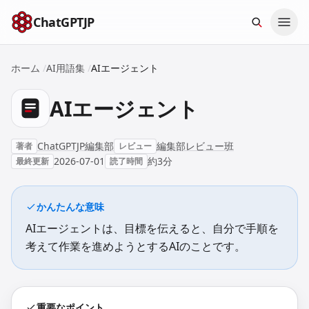
本文へスキップ
ChatGPTJP
ホーム
/
AI用語集
/
AIエージェント
AIエージェント
ChatGPTJP編集部
編集部レビュー班
著者
レビュー
2026-07-01
約3分
最終更新
読了時間
かんたんな意味
AIエージェントは、目標を伝えると、自分で手順を
考えて作業を進めようとするAIのことです。
重要なポイント